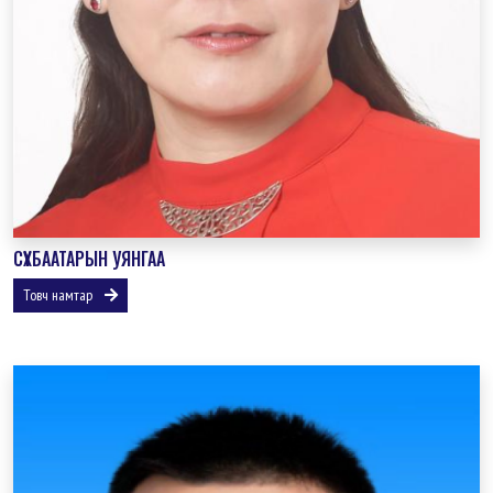
СҮХБААТАРЫН УЯНГАА
Товч намтар