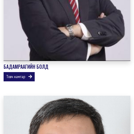
БАДАМРААГИЙН БОЛД
Товч намтар