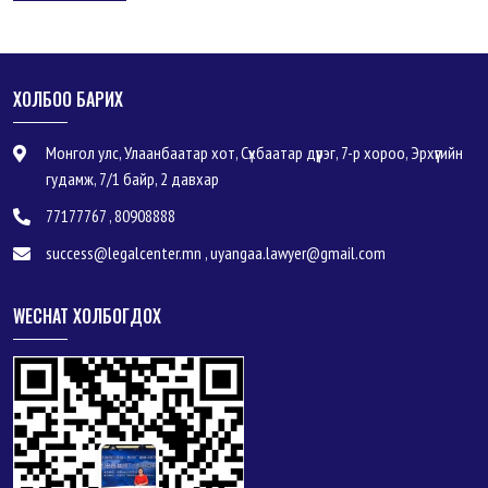
ХОЛБОО БАРИХ
Монгол улс, Улаанбаатар хот, Сүхбаатар дүүрэг, 7-р хороо, Эрхүүгийн
гудамж, 7/1 байр, 2 давхар
77177767 , 80908888
success@legalcenter.mn , uyangaa.lawyer@gmail.com
WECHAT ХОЛБОГДОХ