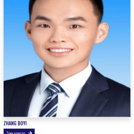
ZHANG BOYI
Товч намтар