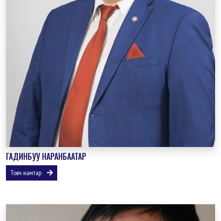
ГАДИНБУУ НАРАНБААТАР
Товч намтар