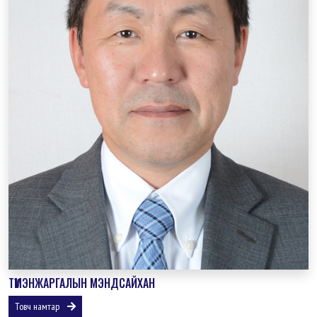
ТҮМЭНЖАРГАЛЫН МЭНДСАЙХАН
Товч намтар