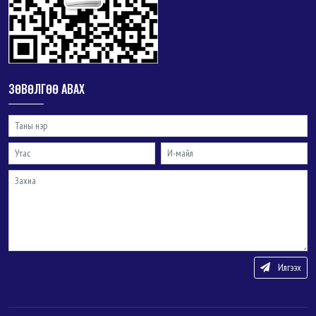
ЗӨВӨЛГӨӨ АВАХ
Илгээх