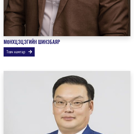
МӨНХЦЭЦЭГИЙН ШИНЭБАЯР
Товч намтар