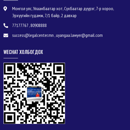
Монгол улс, Улаанбаатар хот, Сүхбаатар дүүрэг, 7-р хороо,
Эрхүүгийн гудамж, 7/1 байр, 2 давхар
77177767 , 80908888
success@legalcenter.mn , uyangaa.lawyer@gmail.com
WECHAT ХОЛБОГДОХ