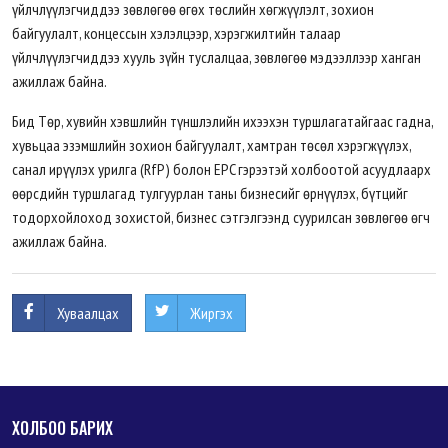
үйлчлүүлэгчиддээ зөвлөгөө өгөх төслийн хөгжүүлэлт, зохион
байгуулалт, концессын хэлэлцээр, хэрэгжилтийн талаар
үйлчлүүлэгчиддээ хууль зүйн туслалцаа, зөвлөгөө мэдээллээр ханган
ажиллаж байна.
Бид Төр, хувийн хэвшлийн түншлэлийн ихээхэн туршлагатайгаас гадна,
хувьцаа эзэмшлийн зохион байгуулалт, хамтран төсөл хэрэгжүүлэх,
санал ирүүлэх урилга (RfP) болон EPC гэрээтэй холбоотой асуудлаарх
өөрсдийн туршлагад тулгуурлан таны бизнесийг өрнүүлэх, бүтцийг
тодорхойлоход зохистой, бизнес сэтгэлгээнд суурилсан зөвлөгөө өгч
ажиллаж байна.
Хуваалцах
Жиргэх
ХОЛБОО БАРИХ