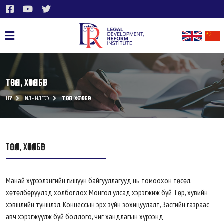
ТӨСӨЛ, ХӨТӨЛБӨР
НҮҮР
ҮЙЛЧИЛГЭЭ
ТӨСӨЛ, ХӨТӨЛБӨР
ТӨСӨЛ, ХӨТӨЛБӨР
Манай хүрээлэнгийн гишүүн байгууллагууд нь томоохон төсөл,
хөтөлбөрүүдэд холбогдох Монгол улсад хэрэгжиж буй Төр, хувийн
хэвшлийн түншлэл, Концессын эрх зүйн зохицуулалт, Засгийн газраас
авч хэрэгжүүлж буй бодлого, чиг хандлагын хүрээнд