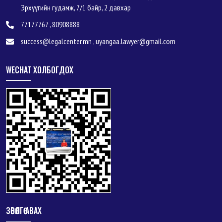
Эрхүүгийн гудамж, 7/1 байр, 2 давхар
77177767 , 80908888
success@legalcenter.mn , uyangaa.lawyer@gmail.com
WECHAT ХОЛБОГДОХ
ЗӨВӨЛГӨӨ АВАХ