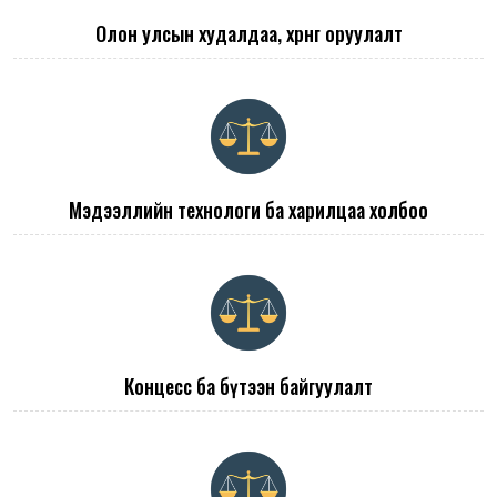
Олон улсын худалдаа, хөрөнгө оруулалт
Мэдээллийн технологи ба харилцаа холбоо
Концесс ба бүтээн байгуулалт