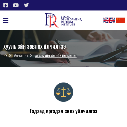
ХУУЛЬ ЗҮЙН ЗӨВЛӨХ ҮЙЛЧИЛГЭЭ
НҮҮР
ҮЙЛЧИЛГЭЭ
ХУУЛЬ ЗҮЙН ЗӨВЛӨХ ҮЙЛЧИЛГЭЭ
Гадаад иргэдэд зөвлөх үйлчилгээ