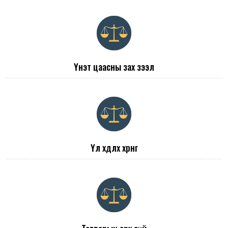
Үнэт цаасны зах зээл
Үл хөдлөх хөрөнгө