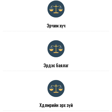
Эрчим хүч
Эрдэс баялаг
Хөдөлмөрийн эрх зүй