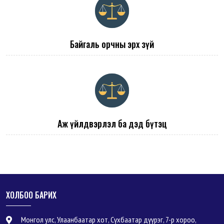
Байгаль орчны эрх зүй
Аж үйлдвэрлэл ба дэд бүтэц
ХОЛБОО БАРИХ
Монгол улс, Улаанбаатар хот, Сүхбаатар дүүрэг, 7-р хороо,