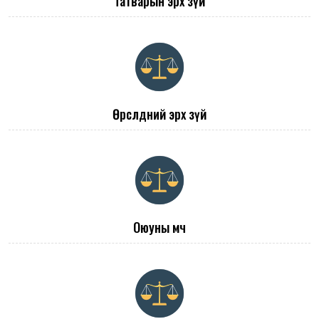
Татварын эрх зүй
Өрсөлдөөний эрх зүй
Оюуны өмч