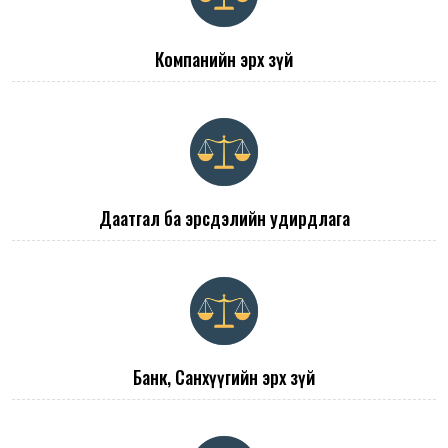
Компанийн эрх зүй
Даатгал ба эрсдэлийн удирдлага
Банк, Санхүүгийн эрх зүй