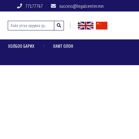
77177767
success@legalcenter.mn
ХОЛБОО БАРИХ
ХАМТ ОЛОН