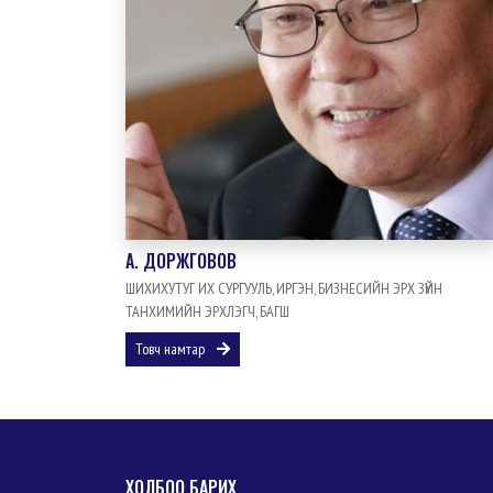
A. ДОРЖГОВОВ
ШИХИХУТУГ ИХ СУРГУУЛЬ, ИРГЭН, БИЗНЕСИЙН ЭРХ ЗҮЙН
ТАНХИМИЙН ЭРХЛЭГЧ, БАГШ
Товч намтар
ХОЛБОО БАРИХ