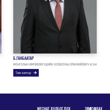
Б.ГАНБААТАР
МОНГОЛЫН ӨМГӨӨЛӨГЧДИЙН ХОЛБООНЫ ЕРӨНХИЙЛӨГЧ АСАН
Товч намтар
WECHAT ХОЛБОГДОХ
ЗӨВӨЛГӨӨ АВАХ