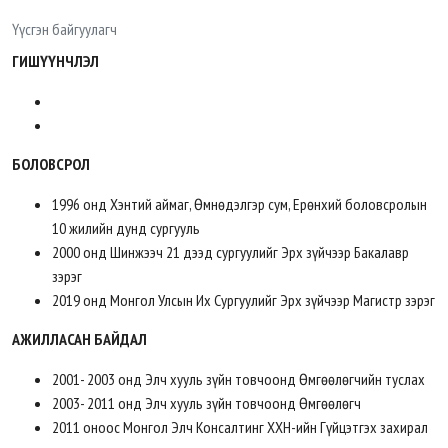
Үүсгэн байгуулагч
ГИШҮҮНЧЛЭЛ
БОЛОВСРОЛ
1996 онд Хэнтий аймаг, Өмнөдэлгэр сум, Ерөнхий боловсролын
10 жилийн дунд сургууль
2000 онд Шинжээч 21 дээд сургуулийг Эрх зүйчээр Бакалавр
зэрэг
2019 онд Монгол Улсын Их Сургуулийг Эрх зүйчээр Магистр зэрэг
АЖИЛЛАСАН БАЙДАЛ
2001- 2003 онд Элч хууль зүйн товчоонд Өмгөөлөгчийн туслах
2003- 2011 онд Элч хууль зүйн товчоонд Өмгөөлөгч
2011 оноос Монгол Элч Консалтинг ХХН-ийн Гүйцэтгэх захирал