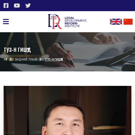
ТУЗ-Н ГИШҮҮД
НҮҮР
БИДНИЙ ТУХАЙ
ТУЗ-Н ГИШҮҮД