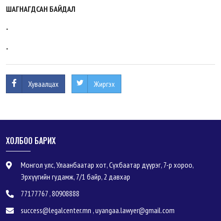
ШАГНАГДСАН БАЙДАЛ
-
-
Хуваалцах
Жиргэх
ХОЛБОО БАРИХ
Монгол улс, Улаанбаатар хот, Сүхбаатар дүүрэг, 7-р хороо,
Эрхүүгийн гудамж, 7/1 байр, 2 давхар
77177767 , 80908888
success@legalcenter.mn , uyangaa.lawyer@gmail.com