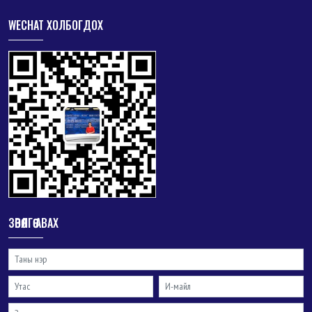
WECHAT ХОЛБОГДОХ
ЗӨВӨЛГӨӨ АВАХ