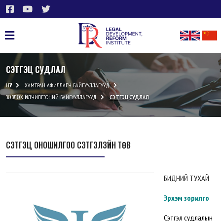
СЭТГЭЦ СУДЛАЛ
НҮҮР
ХАМТРАН АЖИЛЛАГЧ БАЙГУУЛЛАГУУД
ЗӨВЛӨХ ҮЙЛЧИЛГЭЭНИЙ БАЙГУУЛЛАГУУД
СЭТГЭЦ СУДЛАЛ
СЭТГЭЦ ОНОШИЛГОО СЭТГЭЛЗҮЙН ТӨВ
БИДНИЙ ТУХАЙ
Эрхэм зорилго
Сэтгэл судлалын