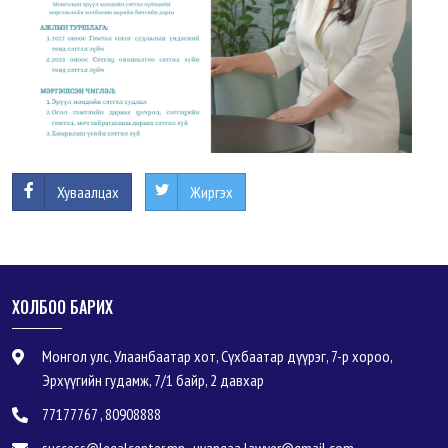
Хуваалцах
Жиргэх
ХОЛБОО БАРИХ
Монгол улс, Улаанбаатар хот, Сүхбаатар дүүрэг, 7-р хороо,
Эрхүүгийн гудамж, 7/1 байр, 2 давхар
77177767 , 80908888
success@legalcenter.mn , uyangaa.lawyer@gmail.com