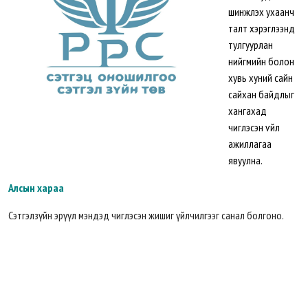
шинжлэх ухаанч
талт хэрэглээнд
тулгуурлан
нийгмийн болон
хувь хуний сайн
сайхан байдлыг
хангахад
чиглэсэн ѵйл
ажиллагаа
явуулна.
Алсын хараа
Сэтгэлзүйн эрүүл мэндэд чиглэсэн жишиг үйлчилгээг санал болгоно.