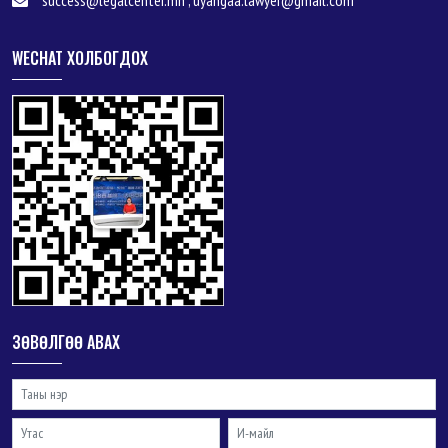
WECHAT ХОЛБОГДОХ
ЗӨВӨЛГӨӨ АВАХ