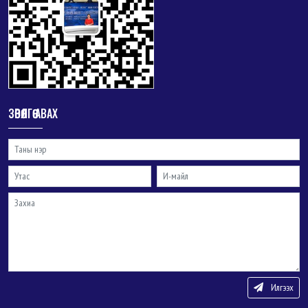
ЗӨВӨЛГӨӨ АВАХ
Илгээх