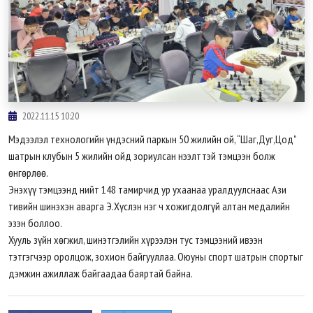
2022.11.15 10:20
Мэдээлэл технологийн үндэсний паркын 50 жилийн ой, “Шаг,Дуг,Цод"
шатрын клубын 5 жилийн ойд зориулсан нээлттэй тэмцээн болж
өнгөрлөө.
Энэхүү тэмцээнд нийт 148 тамирчид ур ухаанаа уралдуулснаас Ази
тивийн шинэхэн аварга Э.Хүслэн нэг ч хожигдолгүй алтан медалийн
эзэн боллоо.
Хууль зүйн хөгжил, шинэтгэлийн хүрээлэн тус тэмцээний ивээн
тэтгэгчээр оролцож, зохион байгууллаа. Оюуны спорт шатрын спортыг
дэмжин
ажиллаж байгаадаа баяртай байна.