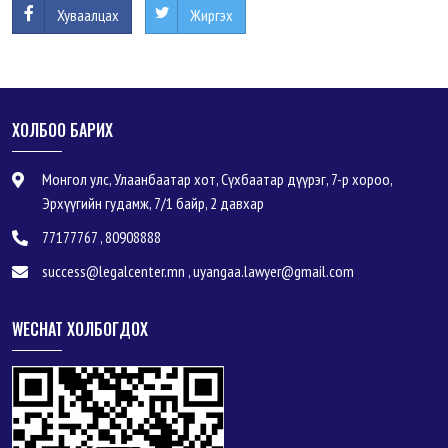
Хуваалцах
Жиргэх
ХОЛБОО БАРИХ
Монгол улс, Улаанбаатар хот, Сүхбаатар дүүрэг, 7-р хороо,
Эрхүүгийн гудамж, 7/1 байр, 2 давхар
77177767 , 80908888
success@legalcenter.mn , uyangaa.lawyer@gmail.com
WECHAT ХОЛБОГДОХ