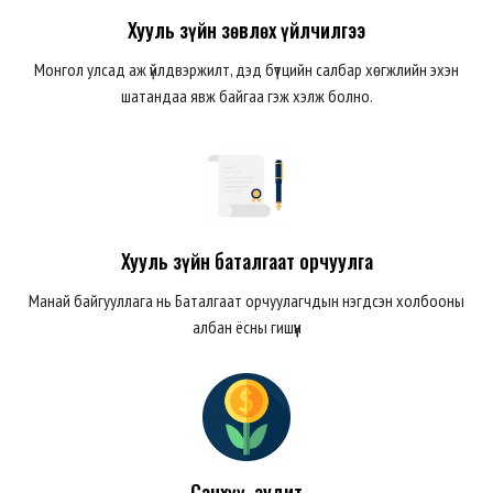
Хууль зүйн зөвлөх үйлчилгээ
Монгол улсад аж үйлдвэржилт, дэд бүтцийн салбар хөгжлийн эхэн
шатандаа явж байгаа гэж хэлж болно.
Хууль зүйн баталгаат орчуулга
Манай байгууллага нь Баталгаат орчуулагчдын нэгдсэн холбооны
албан ёсны гишүүн
Санхүү, аудит