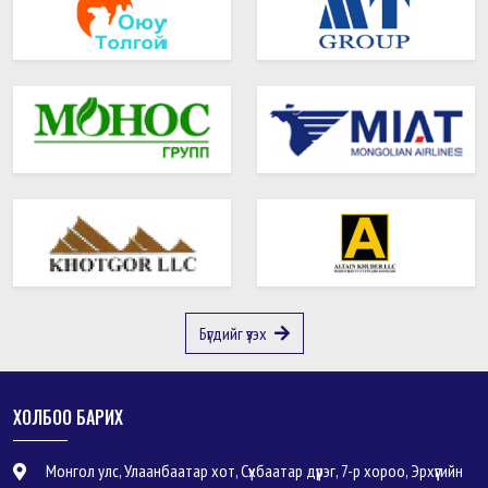
Бүгдийг үзэх
ХОЛБОО БАРИХ
Монгол улс, Улаанбаатар хот, Сүхбаатар дүүрэг, 7-р хороо, Эрхүүгийн