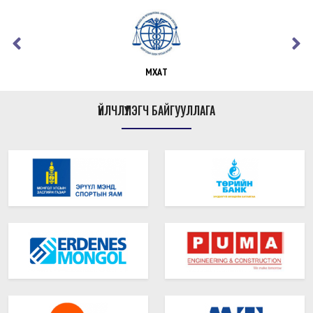
МҮХАҮТ
ҮЙЛЧЛҮҮЛЭГЧ БАЙГУУЛЛАГА