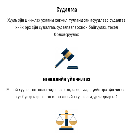
Судалгаа
Хууль зүйн шинжлэх ухааны хөгжил, тулгамдсан асуудлаар судалгаа
хийх, эрх зүйн судалгаа, судалгааг зохион байгуулах, төсөл
боловсруулах
Өмгөөллийн үйлчилгээ
Манай хуульч, өмгөөлөгчид нь иргэн, захиргаа, эрүүгийн эрх зүйн чиглэл
тус бүрээр мэргэшсэн олон жилийн туршлага, ур чадвартай