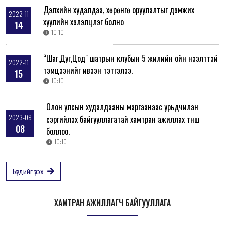
Дэлхийн худалдаа, хөрөнгө оруулалтыг дэмжих
2022-11
хуулийн хэлэлцүүлэг болно
14
10:10
“Шаг,Дуг,Цод" шатрын клубын 5 жилийн ойн нээлттэй
2022-11
тэмцээнийг ивээн тэтгэлээ.
15
10:10
Олон улсын худалдааны маргаанаас урьдчилан
2023-09
сэргийлэх байгууллагатай хамтран ажиллах түнш
08
боллоо.
10:10
Бүгдийг үзэх
ХАМТРАН АЖИЛЛАГЧ БАЙГУУЛЛАГА