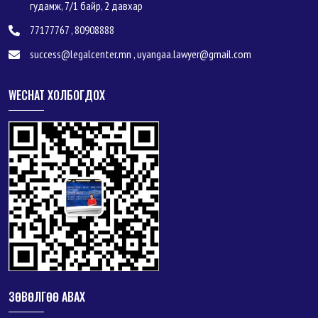
гудамж, 7/1 байр, 2 давхар
77177767 , 80908888
success@legalcenter.mn , uyangaa.lawyer@gmail.com
WECHAT ХОЛБОГДОХ
ЗӨВӨЛГӨӨ АВАХ