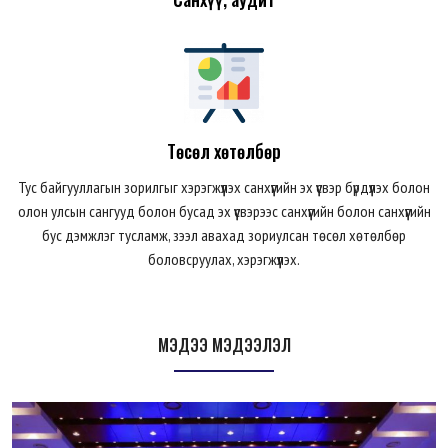
Төсөл хөтөлбөр
Тус байгууллагын зорилгыг хэрэгжүүлэх санхүүгийн эх үүсвэр бүрдүүлэх болон
олон улсын сангууд болон бусад эх үүсвэрээс санхүүгийн болон санхүүгийн
бус дэмжлэг тусламж, зээл авахад зориулсан төсөл хөтөлбөр
боловсруулах, хэрэгжүүлэх.
МЭДЭЭ МЭДЭЭЛЭЛ