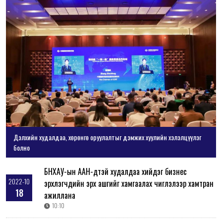
Дэлхийн худалдаа, хөрөнгө оруулалтыг дэмжих хуулийн хэлэлцүүлэг
болно
БНХАУ-ын ААН-үүдтэй худалдаа хийдэг бизнес
2022-10
эрхлэгчдийн эрх ашгийг хамгаалах чиглэлээр хамтран
18
ажиллана
10:10