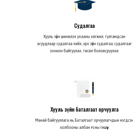
Судалгаа
Хууль зүйн шинжлэх ухааны хөгжил, тулгамдсан
асуудлаар судалгаа хийх, эрх зүйн судалгаа, судалгааг
зохион байгуулах, төсөл боловсруулах
Хууль зүйн баталгаат орчуулга
Манай байгууллага нь Баталгаат орчуулагчдын нэгдсэ
холбооны албан ёсны гишүүн