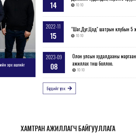
14
10:10
2022-11
“Шаг,Дуг,Цод" шатрын клубын 5 
15
10:10
Олон улсын худалдааны маргаана
2023-09
ажиллах түнш боллоо.
08
“Шаг,Дуг,Цод" шатрын клубын 5 жилийн ойн нээлттэй 
10:10
элэлцүүлэг болно
тэтгэлээ.
Бүгдийг үзэх
ХАМТРАН АЖИЛЛАГЧ БАЙГУУЛЛАГА