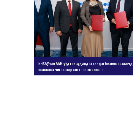
йн эрх ашгийг
Дэлхийн худалдаа, хөрөнгө оруулалтыг дэмжих хуулийн х