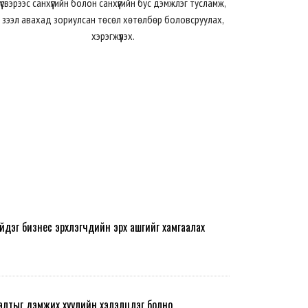
үүсвэрээс санхүүгийн болон санхүүгийн бус дэмжлэг тусламж,
зээл авахад зориулсан төсөл хөтөлбөр боловсруулах,
хэрэгжүүлэх.
йдэг бизнес эрхлэгчдийн эрх ашгийг хамгаалах
алтыг дэмжих хуулийн хэлэлцүүлэг болно