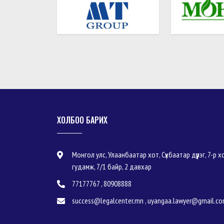
ХОЛБОО БАРИХ
Монгол улс, Улаанбаатар хот, Сүхбаатар дүүрэг, 7-р хо
гудамж, 7/1 байр, 2 давхар
77177767 , 80908888
success@legalcenter.mn , uyangaa.lawyer@gmail.c