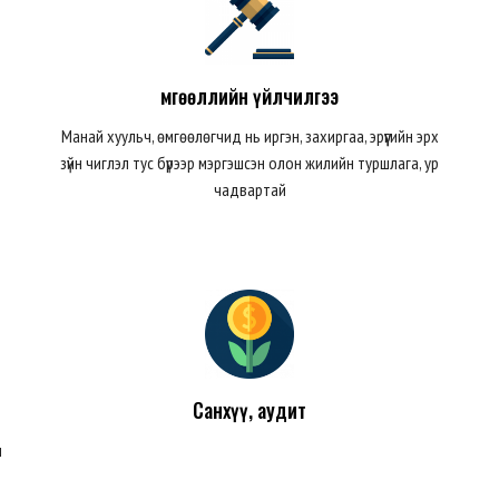
Өмгөөллийн үйлчилгээ
Манай хуульч, өмгөөлөгчид нь иргэн, захиргаа, эрүүгийн эрх
зүйн чиглэл тус бүрээр мэргэшсэн олон жилийн туршлага, ур
чадвартай
Санхүү, аудит
н