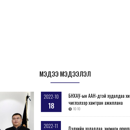
МЭДЭЭ МЭДЭЭЛЭЛ
БНХАУ-ын ААН-үүдтэй худалдаа хи
2022-10
чиглэлээр хамтран ажиллана
18
10:10
2022-11
Дэлхийн худалдаа, хөрөнгө оруул