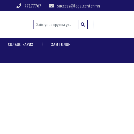
77177767
success@legalcenter.mn
ХОЛБОО БАРИХ
ХАМТ ОЛОН