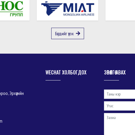
Бүгдийг үзэх
WECHAT ХОЛБОГДОХ
ЗӨВӨЛГӨӨ АВАХ
роо, Эрхүүгийн
om