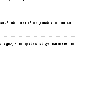
жилийн ойн нээлттэй тэмцээнийг ивээн тэтгэлээ.
ас урьдчилан сэргийлэх байгууллагатай хамтран
тэмцээнийг ивээн
Олон улсын худалдааны маргаанаас урьдчилан сэргийл
хамтран ажиллах түнш боллоо.