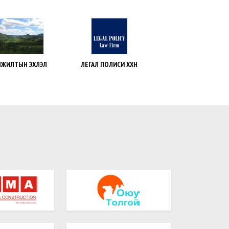
ГАЛ ПОЛИСИ ХХН
МҮХАҮТ
МОРЬТ ХАЛИУН