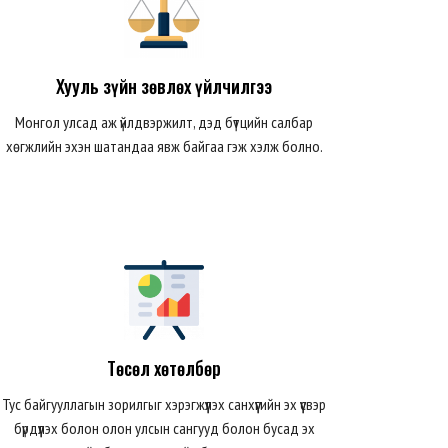
Хууль зүйн зөвлөх үйлчилгээ
Монгол улсад аж үйлдвэржилт, дэд бүтцийн салбар
хөгжлийн эхэн шатандаа явж байгаа гэж хэлж болно.
Төсөл хөтөлбөр
Тус байгууллагын зорилгыг хэрэгжүүлэх санхүүгийн эх үүсвэр
бүрдүүлэх болон олон улсын сангууд болон бусад эх